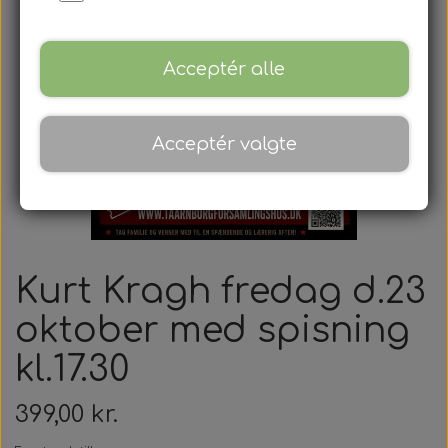
Mødepakker
Frokostpakker
Acceptér alle
Kaffe & kagepakker
Acceptér valgte
Aftenpakker
Mandags banko
Torsdags banko
Kurt Kragh fredag d.23
Tårnborg Forsamlingshus
oktober med spisning
Forpagter
kl.17.30
Billeder
Lokaler
Tårnborg Forsamlingshus
399,00 kr.
Kontakt
Smiley
Banko