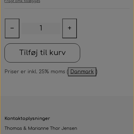
Fragt omk. tillægges
Samarbejdspartner
Om huset
Besøg af kildebakken
Fotograf
Historie
Fastelavnsfest
−
+
Hjertestarteren
Generalforsamling
Tårnborg Forsamlingshus bestyrelse
Julebazar
Tilføj til kurv
Husets venner
Julehygge
Huset vedtægter
Priser er inkl. 25% moms (
Danmark
)
Juletræsfest
Revy
Aften med Phillip Devantier og Benjamin
Jeppesen
Kontaktoplysninger
Thomas & Marianne Thor Jensen