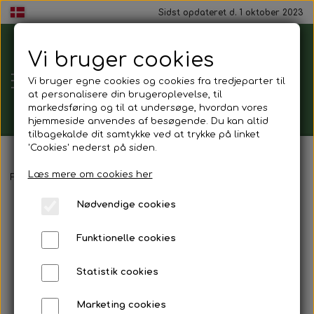
Sidst opdateret d. 1 oktober 2023
Vi bruger cookies
Tårnborg
Vi bruger egne cookies og cookies fra tredjeparter til
Forsamlingshus
at personalisere din brugeroplevelse, til
markedsføring og til at undersøge, hvordan vores
hjemmeside anvendes af besøgende. Du kan altid
tilbagekalde dit samtykke ved at trykke på linket
'Cookies' nederst på siden.
Gavekort
Læs mere om cookies her
Forside
Kurt Kragh fredag d.23 oktober med spisning kl.17.30
Nødvendige cookies
Mad ud af huset
Funktionelle cookies
Mindestund
Statistik cookies
Morgenmadspakker
Marketing cookies