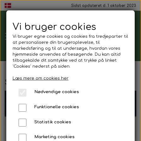
Sidst opdateret d. 1 oktober 2023
Vi bruger cookies
Tårnborg
Vi bruger egne cookies og cookies fra tredjeparter til
Forsamlingshus
at personalisere din brugeroplevelse, til
markedsføring og til at undersøge, hvordan vores
hjemmeside anvendes af besøgende. Du kan altid
tilbagekalde dit samtykke ved at trykke på linket
'Cookies' nederst på siden.
Gavekort
Læs mere om cookies her
Sildebord torsdag d.20 august
Nødvendige cookies
Mad ud af huset
Funktionelle cookies
Mindestund
Statistik cookies
Morgenmadspakker
Marketing cookies