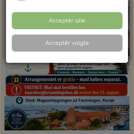
Mødepakker
Frokostpakker
Acceptér alle
Kaffe & kagepakker
Acceptér valgte
Aftenpakker
Mandags banko
Torsdags banko
Tårnborg Forsamlingshus
Forpagter
Billeder
Lokaler
Tårnborg Forsamlingshus
Kontakt
Smiley
Banko