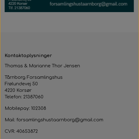
Samarbejdspartner
Om huset
Besøg af kildebakken
Fotograf
Historie
Fastelavnsfest
Hjertestarteren
Generalforsamling
Tårnborg Forsamlingshus bestyrelse
Julebazar
Kontaktoplysninger
Husets venner
Julehygge
Thomas & Marianne Thor Jensen
Huset vedtægter
Juletræsfest
Tårnborg Forsamlingshus
Frølundevej 50
Revy
4220 Korsør
Telefon: 21387060
Aften med Phillip Devantier og Benjamin
Mobilepay: 102308
Jeppesen
Mail: forsamlingshustaarnborg@gmail.com
CVR: 40653872