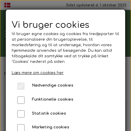
Sidst opdateret d. 1 oktober 2023
Vi bruger cookies
Tårnborg
Vi bruger egne cookies og cookies fra tredjeparter til
Forsamlingshus
at personalisere din brugeroplevelse, til
markedsføring og til at undersøge, hvordan vores
hjemmeside anvendes af besøgende. Du kan altid
tilbagekalde dit samtykke ved at trykke på linket
'Cookies' nederst på siden.
Gavekort
Læs mere om cookies her
Forside
Kaffe & kagepakker
Nødvendige cookies
Mad ud af huset
Funktionelle cookies
Mindestund
Statistik cookies
Morgenmadspakker
Marketing cookies