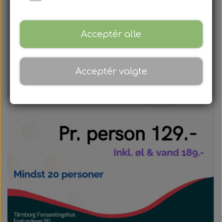
Mødepakker
Frokostpakker
Acceptér alle
Kaffe & kagepakker
Acceptér valgte
Aftenpakker
Mandags banko
Torsdags banko
Tårnborg Forsamlingshus
Forpagter
Billeder
Lokaler
Tårnborg Forsamlingshus
Kontakt
Smiley
Banko