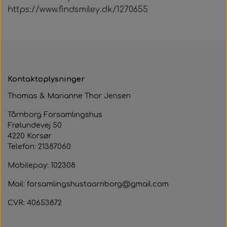
Samarbejdspartner
https://www.findsmiley.dk/1270655
Om huset
Besøg af kildebakken
Fotograf
Historie
Fastelavnsfest
Hjertestarteren
Generalforsamling
Tårnborg Forsamlingshus bestyrelse
Kontaktoplysninger
Julebazar
Thomas & Marianne Thor Jensen
Husets venner
Julehygge
Tårnborg Forsamlingshus
Huset vedtægter
Juletræsfest
Frølundevej 50
4220 Korsør
Revy
Telefon: 21387060
Mobilepay: 102308
Aften med Phillip Devantier og Benjamin
Jeppesen
Mail: forsamlingshustaarnborg@gmail.com
CVR: 40653872