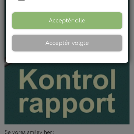
Mødepakker
Frokostpakker
Acceptér alle
Kaffe & kagepakker
Acceptér valgte
Aftenpakker
Mandags banko
Torsdags banko
Tårnborg Forsamlingshus
Forpagter
Billeder
Lokaler
Tårnborg Forsamlingshus
Kontakt
Smiley
Se vores smiley her:
Banko