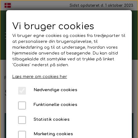
Sidst opdateret d. 1 oktober 2023
Vi bruger cookies
Tårnborg
Vi bruger egne cookies og cookies fra tredjeparter til
Forsamlingshus
at personalisere din brugeroplevelse, til
markedsføring og til at undersøge, hvordan vores
hjemmeside anvendes af besøgende. Du kan altid
tilbagekalde dit samtykke ved at trykke på linket
'Cookies' nederst på siden.
Gavekort
Læs mere om cookies her
Forside
Tårnborg Forsamlingshus
Smiley
Nødvendige cookies
Smiley
Mad ud af huset
Funktionelle cookies
Mindestund
Statistik cookies
Morgenmadspakker
Marketing cookies