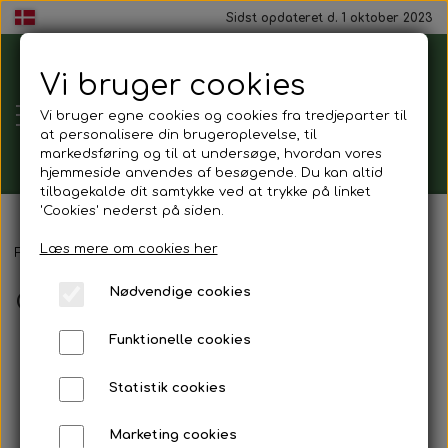
Sidst opdateret d. 1 oktober 2023
Vi bruger cookies
Tårnborg
Vi bruger egne cookies og cookies fra tredjeparter til
Forsamlingshus
at personalisere din brugeroplevelse, til
markedsføring og til at undersøge, hvordan vores
hjemmeside anvendes af besøgende. Du kan altid
tilbagekalde dit samtykke ved at trykke på linket
'Cookies' nederst på siden.
Gavekort
Læs mere om cookies her
Forside
Billeder
Generalforsamling
Nødvendige cookies
Generalforsamling
Mad ud af huset
Funktionelle cookies
Mindestund
Statistik cookies
Morgenmadspakker
Marketing cookies