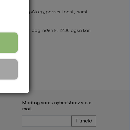
 franskbrød med pålæg, pariser toast, samt
mørrebrød hver dag inden kl. 12.00 også kan
Modtag vores nyhedsbrev via e-
mail
Tilmeld