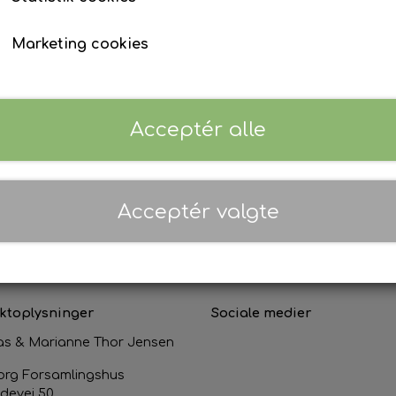
e åbner kl. 16.00. Til banko er der altid salg af smørrebrød,
Marketing cookies
DAG med afhentning kl. 17.00-19.00
, samt du kan bestille s
sker.
Acceptér alle
rsamlingshus.
Acceptér valgte
ktoplysninger
Sociale medier
s & Marianne Thor Jensen
org Forsamlingshus
devej 50