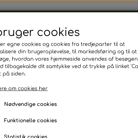
Tårnborg Forsamlingshus
bruger cookies
er egne cookies og cookies fra tredjeparter til at
lisere din brugeroplevelse, til markedsføring og til at
øge, hvordan vores hjemmeside anvendes af besøgen
id tilbagekalde dit samtykke ved at trykke på linket 'Co
 på siden.
re om cookies her
shus, som har været så heldige at kunne overtage januar 2023
Nødvendige cookies
ilbyde forskellige muligheder til din næste fest, selskab eller 
Funktionelle cookies
ne, samt hele huset af os eller vi kan sammensætte en pakke s
ker du eller i har, hvor vi kan tilbyde forskellige muligheder fo
hjælpe med mad til festen.
Statistik cookies