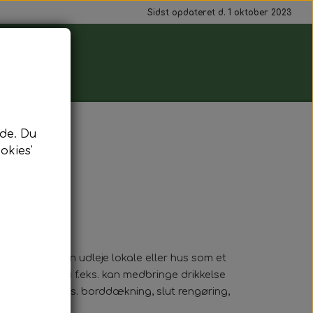
Sidst opdateret d. 1 oktober 2023
de. Du
okies'
.
mindedag. Vi kan udleje lokale eller hus som et
ammen, hvor i f.eks. kan medbringe drikkelse
r tilkøb som f.eks. borddækning, slut rengøring,