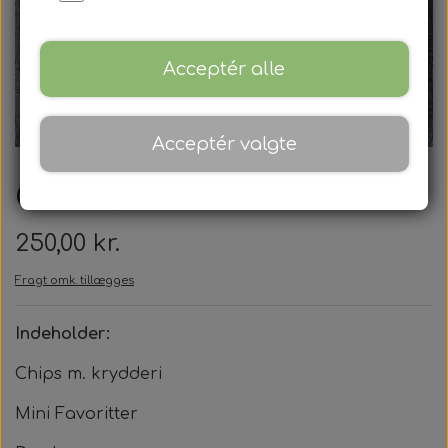
Mødepakker
Frokostpakker
Acceptér alle
Kaffe & kagepakker
Acceptér valgte
Aftenpakker
Gavekurv
Mandags banko
250,00 kr.
Torsdags banko
Fragt omk. tillægges
Tårnborg Forsamlingshus
Indeholder:
Forpagter
Billeder
Chips m. krydderi
Lokaler
Tårnborg Forsamlingshus
Kontakt
Mini Favoritter
Smiley
Banko