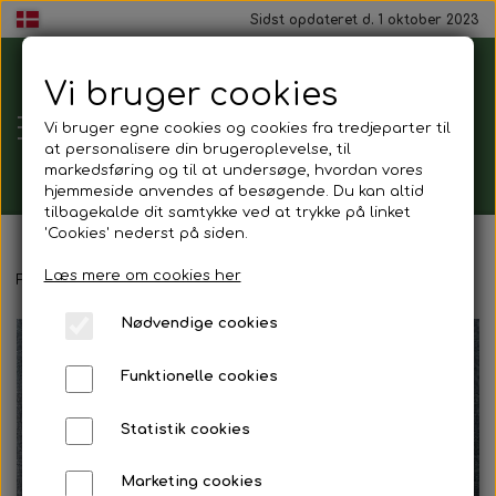
Sidst opdateret d. 1 oktober 2023
Vi bruger cookies
Tårnborg
Vi bruger egne cookies og cookies fra tredjeparter til
Forsamlingshus
at personalisere din brugeroplevelse, til
markedsføring og til at undersøge, hvordan vores
hjemmeside anvendes af besøgende. Du kan altid
tilbagekalde dit samtykke ved at trykke på linket
'Cookies' nederst på siden.
Gavekort
Læs mere om cookies her
Forside
Gavekurv
Nødvendige cookies
Mad ud af huset
Funktionelle cookies
Mindestund
Statistik cookies
Morgenmadspakker
Marketing cookies