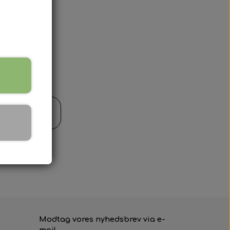
il kurv
Modtag vores nyhedsbrev via e-
mail