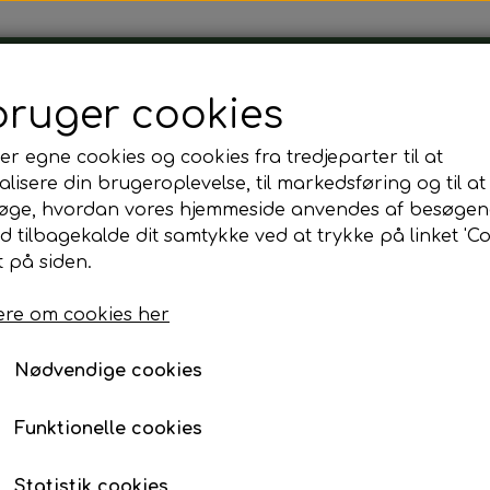
Tårnborg Forsamlingshus
bruger cookies
er egne cookies og cookies fra tredjeparter til at
lisere din brugeroplevelse, til markedsføring og til at
øge, hvordan vores hjemmeside anvendes af besøgen
id tilbagekalde dit samtykke ved at trykke på linket 'Co
Gavekurv
 på siden.
re om cookies her
200,00 kr.
Fragt omk. tillægges
Nødvendige cookies
Indeholder:
Funktionelle cookies
Chips m. krydderi
Statistik cookies