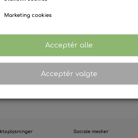
Mini Favoritter
Marketing cookies
Dumle
Riesen
Ristede peanuts m. salt
Acceptér alle
Læs mere
Stjerne Mix
Tilføj t
−
+
Acceptér valgte
Priser er inkl. 25% moms (
Danmark
)
ktoplysninger
Sociale medier