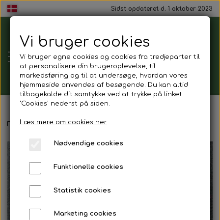
Sidst opdateret d. 1 oktober 2023
Vi bruger cookies
Tårnborg
Vi bruger egne cookies og cookies fra tredjeparter til
Forsamlingshus
at personalisere din brugeroplevelse, til
markedsføring og til at undersøge, hvordan vores
hjemmeside anvendes af besøgende. Du kan altid
tilbagekalde dit samtykke ved at trykke på linket
'Cookies' nederst på siden.
Gavekort
Læs mere om cookies her
Forside
Gavekurv
Nødvendige cookies
Mad ud af huset
Funktionelle cookies
Mindestund
Statistik cookies
Morgenmadspakker
Marketing cookies