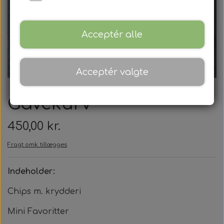
Mødepakker
Frokostpakker
Acceptér alle
Kaffe & kagepakker
Acceptér valgte
Aftenpakker
Gavekurv
Mandags banko
450,00 kr.
Torsdags banko
Fragt omk. tillægges
Tårnborg Forsamlingshus
Indeholder:
Forpagter
Billeder
Chips m. krydderi
Lokaler
Tårnborg Forsamlingshus
Kontakt
Mini Favoritter
Smiley
Banko