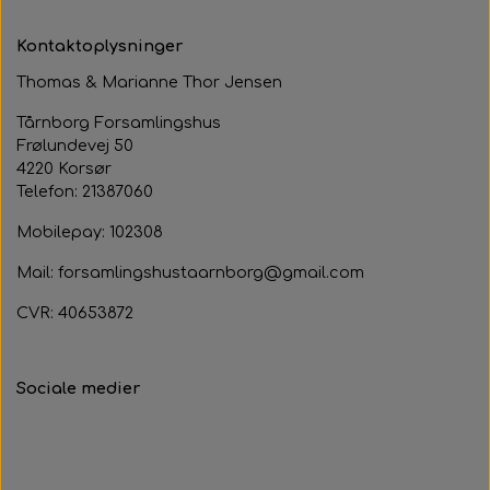
Peanuts m. chili
Kontaktoplysninger
Ristede mandler m. salt
Thomas & Marianne Thor Jensen
Tårnborg Forsamlingshus
Frølundevej 50
4220 Korsør
Telefon: 21387060
Mobilepay: 102308
Mail: forsamlingshustaarnborg@gmail.com
CVR: 40653872
Sociale medier