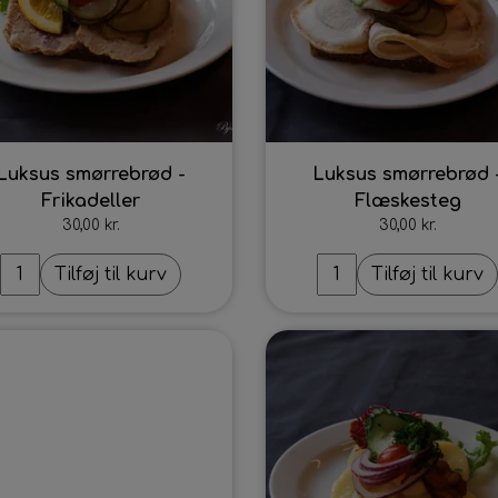
se
Luksus smørrebrød -
Luksus smørrebrød 
Frikadeller
Flæskesteg
30,00 kr.
30,00 kr.
njamin Jeppesen
Tilføj til kurv
Tilføj til kurv
Intet billede