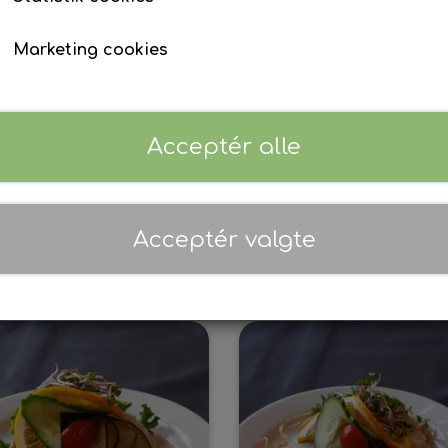
Marketing cookies
Acceptér alle
sus Smørrebrød - Æg &
Luksus smørrebrød - 
rejer
tomat
30,00 kr.
30,00 kr.
Acceptér valgte
Tilføj til kurv
Tilføj til kurv