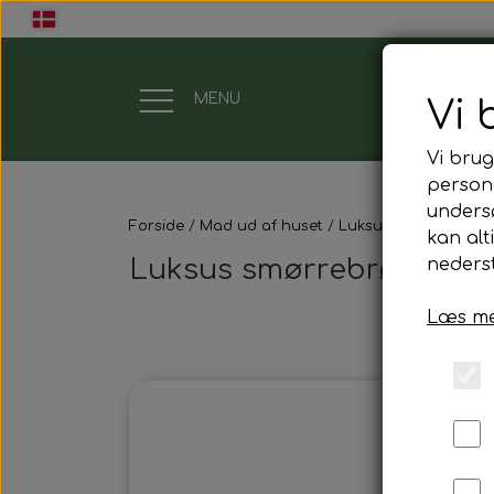
MENU
Vi 
Vi brug
Gavekort
persona
unders
Forside
Mad ud af huset
Luksus smørrebrød
Mad ud af huset
kan alt
Luksus smørrebrød
nederst
Mindestund
Læs me
Morgenmadspakker
Mødepakker
Frokostpakker