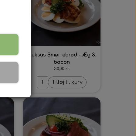
Æg &
Luksus Smørrebrød - Æg &
bacon
30,00 kr.
Tilføj til kurv