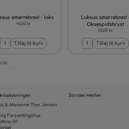
ksus smørrebrød - laks
Luksus smørrebrød 
40,00 kr.
Oksespidsbryst
30,00 kr.
Tilføj til kurv
Tilføj til kurv
ide
ktoplysninger
Sociale medier
s & Marianne Thor Jensen
org Forsamlingshus
devej 50
Korsør