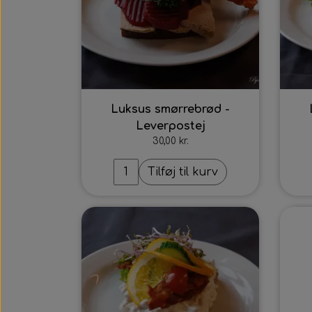
Hjertestarteren
Generalforsamling
Tårnborg Forsamlingshus bestyrel
Julebazar
Husets venner
Julehygge
Huset vedtægter
Luksus smørrebrød -
Juletræsfest
Leverpostej
Revy
30,00 kr.
Aften med Phillip Devantier og Be
Tilføj til kurv