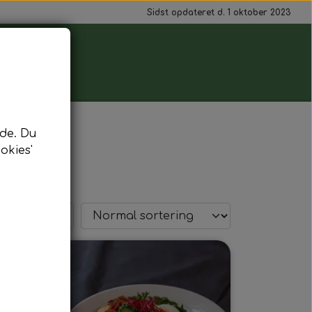
Sidst opdateret d. 1 oktober 2023
de. Du
okies'
æste side