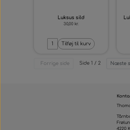
Luksus sild
Lu
30,00 kr.
Tilføj til kurv
Side 1 / 2
Forrige side
Næste s
Konta
Thoma
Tårnb
Frølun
4220 