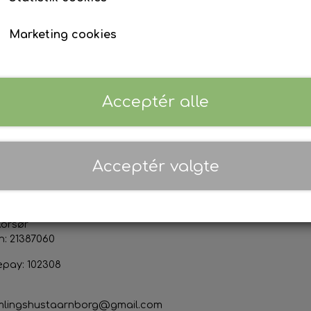
Marketing cookies
Priser er inkl. 25% moms (
Danmark
)
Acceptér alle
ktoplysninger
Sociale medier
Acceptér valgte
s & Marianne Thor Jensen
org Forsamlingshus
devej 50
Korsør
n: 21387060
epay: 102308
mlingshustaarnborg@gmail.com