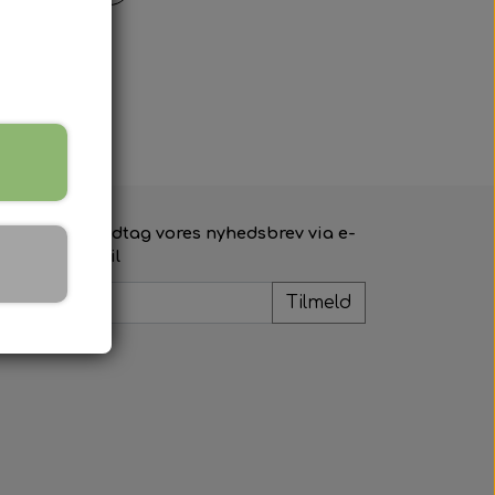
Modtag vores nyhedsbrev via e-
mail
Tilmeld