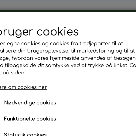
Tårnborg Forsamlingshus
bruger cookies
er egne cookies og cookies fra tredjeparter til at
lisere din brugeroplevelse, til markedsføring og til at
øge, hvordan vores hjemmeside anvendes af besøgen
id tilbagekalde dit samtykke ved at trykke på linket 'Co
Baby gavekurv blå
 på siden.
re om cookies her
300,00 kr.
Fragt omk. tillægges
Nødvendige cookies
Funktionelle cookies
Tilføj t
−
+
Statistik cookies