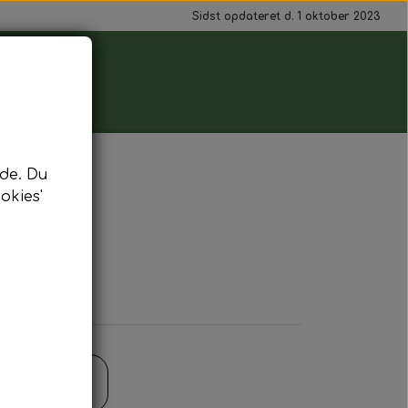
Sidst opdateret d. 1 oktober 2023
de. Du
okies'
il kurv