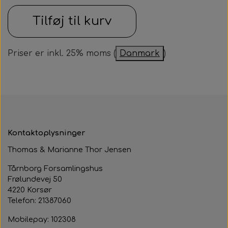
Samarbejdspartner
Om huset
Tilføj til kurv
Besøg af kildebakken
Fotograf
Historie
Fastelavnsfest
Priser er inkl. 25% moms (
Danmark
)
Hjertestarteren
Generalforsamling
Tårnborg Forsamlingshus bestyrelse
Julebazar
Husets venner
Julehygge
Huset vedtægter
Juletræsfest
Kontaktoplysninger
Revy
Thomas & Marianne Thor Jensen
Tårnborg Forsamlingshus
Aften med Phillip Devantier og Benjamin
Frølundevej 50
Jeppesen
4220 Korsør
Telefon: 21387060
Mobilepay: 102308