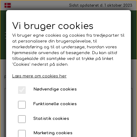
Sidst opdateret d. 1 oktober 2023
Vi bruger cookies
Tårnborg
Vi bruger egne cookies og cookies fra tredjeparter til
Forsamlingshus
at personalisere din brugeroplevelse, til
markedsføring og til at undersøge, hvordan vores
hjemmeside anvendes af besøgende. Du kan altid
tilbagekalde dit samtykke ved at trykke på linket
'Cookies' nederst på siden.
Gavekort
Læs mere om cookies her
Forside
Mad ud af huset
Receptions menu (mindst 15 persone
Nødvendige cookies
Mad ud af huset
Funktionelle cookies
Mindestund
Statistik cookies
Morgenmadspakker
Marketing cookies