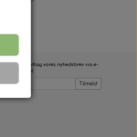
Modtag vores nyhedsbrev via e-
mail
Tilmeld