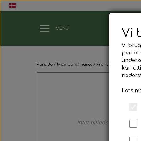
MENU
Vi 
Vi brug
Gavekort
persona
unders
Forside
Mad ud af huset
Franskbrød m. pålæ
Mad ud af huset
kan alt
nederst
Mindestund
Læs me
Morgenmadspakker
Mødepakker
Intet billede
Frokostpakker