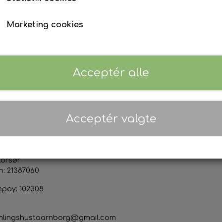
Marketing cookies
Priser er inkl. 25% moms (
Danmark
)
Acceptér alle
ktoplysninger
Sociale medier
Acceptér valgte
s & Marianne Thor Jensen
org Forsamlingshus
devej 50
Korsør
n: 21387060
epay: 102308
mlingshustaarnborg@gmail.com