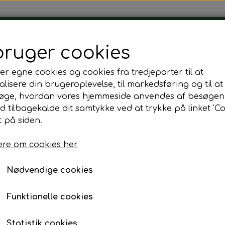
Tårnborg Forsamlingshus
bruger cookies
er egne cookies og cookies fra tredjeparter til at
lisere din brugeroplevelse, til markedsføring og til at
øge, hvordan vores hjemmeside anvendes af besøgen
g
Franskbrød m. Dyrlægens natmad
id tilbagekalde dit samtykke ved at trykke på linket 'Co
Franskbrød m. Dyrlæ
 på siden.
re om cookies her
20,00 kr.
Fragt omk. tillægges
Nødvendige cookies
Funktionelle cookies
Tilføj t
−
+
Statistik cookies