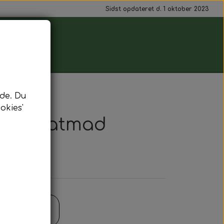
Sidst opdateret d. 1 oktober 2023
de. Du
okies'
gens natmad
il kurv