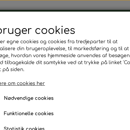
Tårnborg Forsamlingshus
bruger cookies
er egne cookies og cookies fra tredjeparter til at
lisere din brugeroplevelse, til markedsføring og til at
øge, hvordan vores hjemmeside anvendes af besøgen
g
Franskbrød m. Hønsesalat
id tilbagekalde dit samtykke ved at trykke på linket 'Co
Franskbrød m. Hønses
 på siden.
re om cookies her
30,00 kr.
Fragt omk. tillægges
Nødvendige cookies
Bestil senest dagen før kl. 12.00
Funktionelle cookies
Statistik cookies