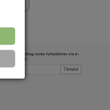
il kurv
Modtag vores nyhedsbrev via e-
mail
Tilmeld