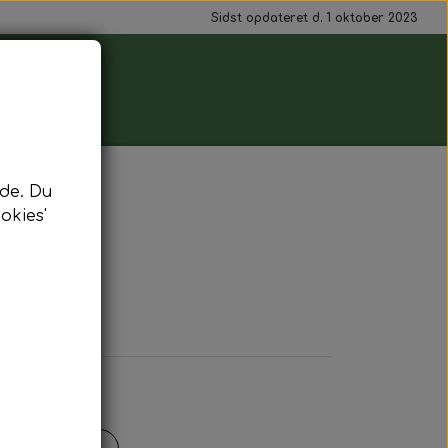
Sidst opdateret d. 1 oktober 2023
de. Du
okies'
alat