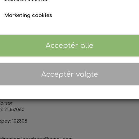
Tilføj t
−
+
Marketing cookies
Priser er inkl. 25% moms (
Danmark
)
Acceptér alle
ktoplysninger
Sociale medier
Acceptér valgte
s & Marianne Thor Jensen
org Forsamlingshus
devej 50
Korsør
n: 21387060
epay: 102308
mlingshustaarnborg@gmail.com