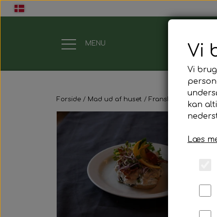
MENU
Vi 
Vi brug
Gavekort
persona
unders
Forside
Mad ud af huset
Franskbrød m. pålæ
Mad ud af huset
kan alt
nederst
Mindestund
Læs me
Morgenmadspakker
Mødepakker
Frokostpakker