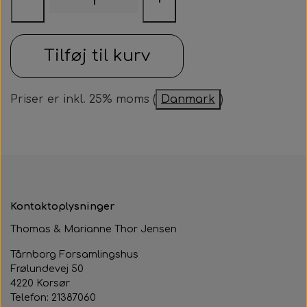
Samarbejdspartner
Om huset
Besøg af kildebakken
Fotograf
Historie
Tilføj til kurv
Fastelavnsfest
Hjertestarteren
Generalforsamling
Priser er inkl. 25% moms (
Danmark
)
Tårnborg Forsamlingshus bestyrelse
Julebazar
Husets venner
Julehygge
Huset vedtægter
Juletræsfest
Revy
Kontaktoplysninger
Aften med Phillip Devantier og Benjamin
Thomas & Marianne Thor Jensen
Jeppesen
Tårnborg Forsamlingshus
Frølundevej 50
4220 Korsør
Telefon: 21387060