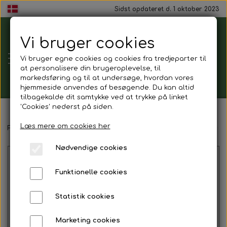
Sidst opdateret d. 1 oktober 2023
Vi bruger cookies
Tårnborg
Vi bruger egne cookies og cookies fra tredjeparter til
Forsamlingshus
at personalisere din brugeroplevelse, til
markedsføring og til at undersøge, hvordan vores
hjemmeside anvendes af besøgende. Du kan altid
tilbagekalde dit samtykke ved at trykke på linket
'Cookies' nederst på siden.
Gavekort
Læs mere om cookies her
Forside
Mad ud af huset
Franskbrød m. pålæg
Franskbrød
Nødvendige cookies
Mad ud af huset
Funktionelle cookies
Mindestund
Statistik cookies
Morgenmadspakker
Marketing cookies