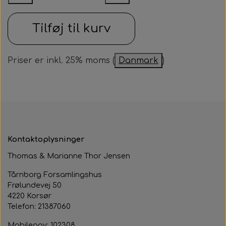
Samarbejdspartner
Om huset
Besøg af kildebakken
Tilføj til kurv
Fotograf
Historie
Fastelavnsfest
Hjertestarteren
Priser er inkl. 25% moms (
Danmark
)
Generalforsamling
Tårnborg Forsamlingshus bestyrelse
Julebazar
Husets venner
Julehygge
Huset vedtægter
Juletræsfest
Kontaktoplysninger
Revy
Thomas & Marianne Thor Jensen
Aften med Phillip Devantier og Benjamin
Tårnborg Forsamlingshus
Jeppesen
Frølundevej 50
4220 Korsør
Telefon: 21387060
Mobilepay: 102308