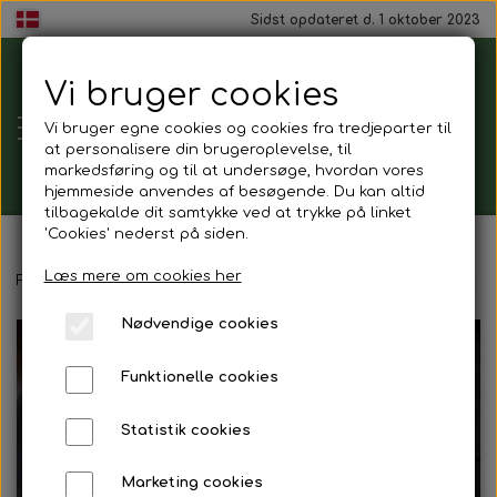
Sidst opdateret d. 1 oktober 2023
Vi bruger cookies
Tårnborg
Vi bruger egne cookies og cookies fra tredjeparter til
Forsamlingshus
at personalisere din brugeroplevelse, til
markedsføring og til at undersøge, hvordan vores
hjemmeside anvendes af besøgende. Du kan altid
tilbagekalde dit samtykke ved at trykke på linket
'Cookies' nederst på siden.
Gavekort
Læs mere om cookies her
Forside
Mad ud af huset
Franskbrød m. pålæg
Franskbrød 
Nødvendige cookies
Mad ud af huset
Funktionelle cookies
Mindestund
Statistik cookies
Morgenmadspakker
Marketing cookies