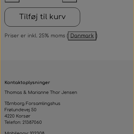
Samarbejdspartner
Om huset
Besøg af kildebakken
Tilføj til kurv
Fotograf
Historie
Fastelavnsfest
Hjertestarteren
Priser er inkl. 25% moms (
Danmark
)
Generalforsamling
Tårnborg Forsamlingshus bestyrelse
Julebazar
Husets venner
Julehygge
Huset vedtægter
Juletræsfest
Kontaktoplysninger
Revy
Thomas & Marianne Thor Jensen
Aften med Phillip Devantier og Benjamin
Tårnborg Forsamlingshus
Jeppesen
Frølundevej 50
4220 Korsør
Telefon: 21387060
Mobilepay: 102308