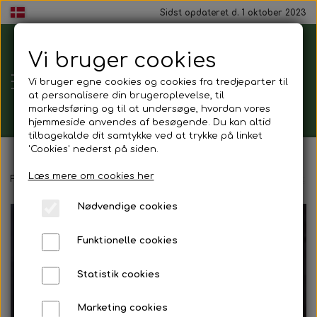
Sidst opdateret d. 1 oktober 2023
Vi bruger cookies
Tårnborg
Vi bruger egne cookies og cookies fra tredjeparter til
Forsamlingshus
at personalisere din brugeroplevelse, til
markedsføring og til at undersøge, hvordan vores
hjemmeside anvendes af besøgende. Du kan altid
tilbagekalde dit samtykke ved at trykke på linket
'Cookies' nederst på siden.
Gavekort
Læs mere om cookies her
Forside
Mad ud af huset
Håndmadder
Håndmadder - Æg & 
Nødvendige cookies
Mad ud af huset
Funktionelle cookies
Mindestund
Statistik cookies
Morgenmadspakker
Marketing cookies