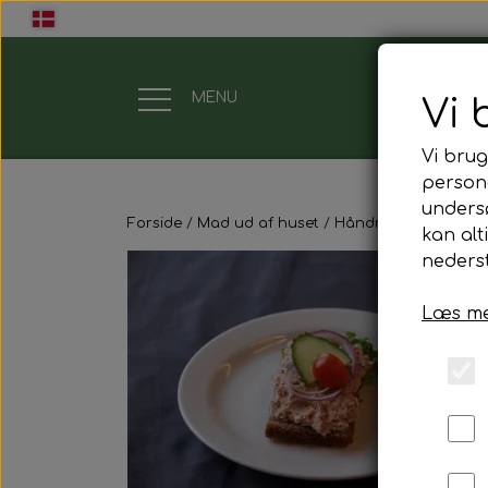
MENU
Vi 
Vi brug
Gavekort
persona
unders
Forside
Mad ud af huset
Håndmadder
Håndm
Mad ud af huset
kan alt
nederst
Mindestund
Læs me
Morgenmadspakker
Mødepakker
Frokostpakker