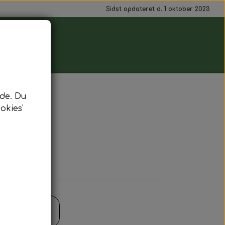
Sidst opdateret d. 1 oktober 2023
de. Du
okies'
alat
il kurv