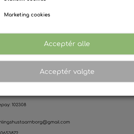
Marketing cookies
Priser er inkl. 25% moms (
Danmark
)
Acceptér alle
ktoplysninger
Sociale medier
s & Marianne Thor Jensen
Acceptér valgte
org Forsamlingshus
devej 50
Korsør
n: 21387060
epay: 102308
mlingshustaarnborg@gmail.com
40653872