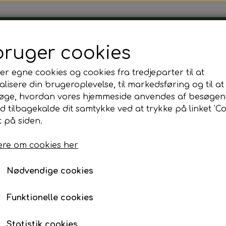
Tårnborg Forsamlingshus
bruger cookies
er egne cookies og cookies fra tredjeparter til at
lisere din brugeroplevelse, til markedsføring og til at
øge, hvordan vores hjemmeside anvendes af besøgen
adder - skinkesalat
id tilbagekalde dit samtykke ved at trykke på linket 'Co
Håndmadder - skinkes
 på siden.
re om cookies her
15,00 kr.
Fragt omk. tillægges
Nødvendige cookies
Funktionelle cookies
Tilføj t
−
+
Statistik cookies