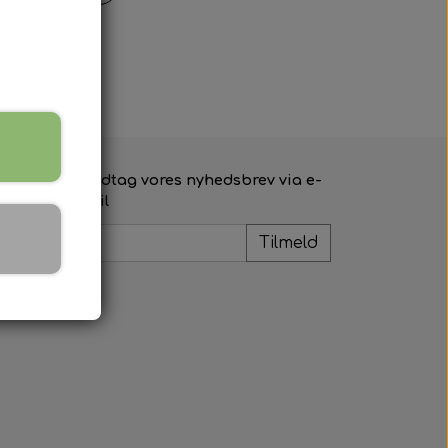
Modtag vores nyhedsbrev via e-
mail
Tilmeld