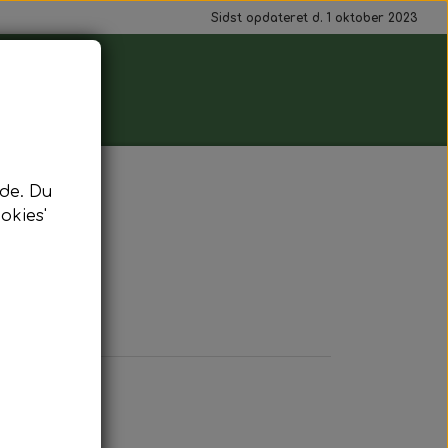
Sidst opdateret d. 1 oktober 2023
de. Du
okies'
r. Stk