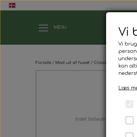
MENU
Vi 
Vi brug
Gavekort
persona
unders
Forside
Mad ud af huset
Croissant
Hønsesala
Mad ud af huset
kan alt
nederst
Mindestund
Læs me
Morgenmadspakker
Mødepakker
Intet billede
Frokostpakker