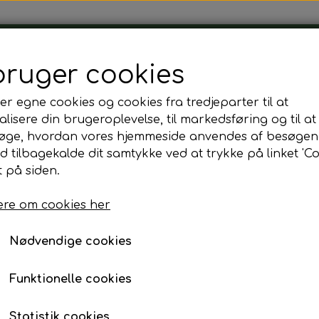
Tårnborg Forsamlingshus
bruger cookies
er egne cookies og cookies fra tredjeparter til at
lisere din brugeroplevelse, til markedsføring og til at
øge, hvordan vores hjemmeside anvendes af besøgen
t croissant pr. Stk
id tilbagekalde dit samtykke ved at trykke på linket 'Co
Hønsesalat croissant p
 på siden.
re om cookies her
35,00 kr.
Fragt omk. tillægges
Nødvendige cookies
Bestil senest dagen før kl. 12.00
Funktionelle cookies
Statistik cookies