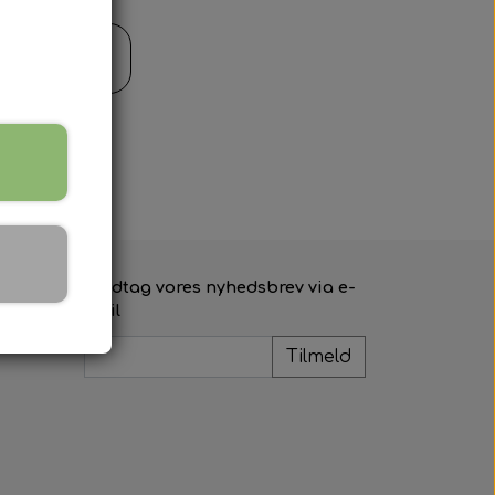
il kurv
Modtag vores nyhedsbrev via e-
mail
Tilmeld