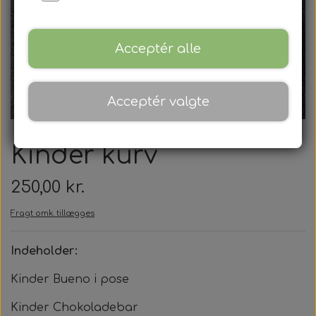
Mødepakker
Frokostpakker
Acceptér alle
Kaffe & kagepakker
Acceptér valgte
Aftenpakker
Mandags banko
Kinder kurv
Torsdags banko
250,00 kr.
Fragt omk. tillægges
Tårnborg Forsamlingshus
Forpagter
Indeholder:
Billeder
Lokaler
Kinder Bueno i pose
Tårnborg Forsamlingshus
Kontakt
Smiley
Kinder Chokoladebar
Banko