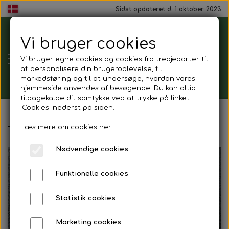
Sidst opdateret d. 1 oktober 2023
Vi bruger cookies
Tårnborg
Vi bruger egne cookies og cookies fra tredjeparter til
Forsamlingshus
at personalisere din brugeroplevelse, til
markedsføring og til at undersøge, hvordan vores
hjemmeside anvendes af besøgende. Du kan altid
tilbagekalde dit samtykke ved at trykke på linket
'Cookies' nederst på siden.
Gavekort
Læs mere om cookies her
Forside
Kinder kurv
Nødvendige cookies
Mad ud af huset
Funktionelle cookies
Mindestund
Statistik cookies
Morgenmadspakker
Marketing cookies