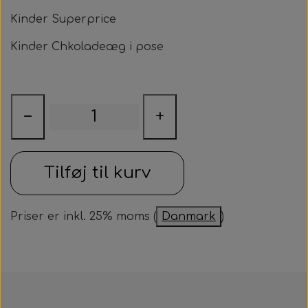
Samarbejdspartner
Kinder Superprice
Om huset
Besøg af kildebakken
Fotograf
Kinder Chkoladeæg i pose
Historie
Fastelavnsfest
Hjertestarteren
Generalforsamling
Tårnborg Forsamlingshus bestyrelse
Julebazar
−
+
Husets venner
Julehygge
Huset vedtægter
Tilføj til kurv
Juletræsfest
Revy
Priser er inkl. 25% moms (
Danmark
)
Aften med Phillip Devantier og Benjamin
Jeppesen