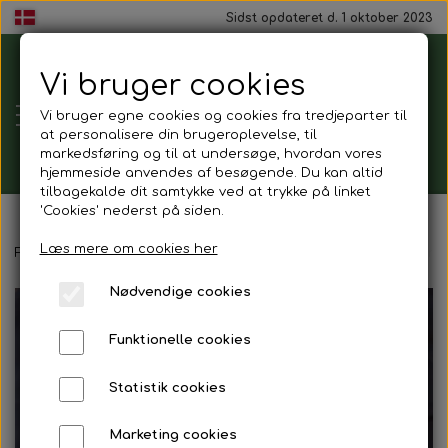
Sidst opdateret d. 1 oktober 2023
Vi bruger cookies
Tårnborg
Vi bruger egne cookies og cookies fra tredjeparter til
Forsamlingshus
at personalisere din brugeroplevelse, til
markedsføring og til at undersøge, hvordan vores
hjemmeside anvendes af besøgende. Du kan altid
tilbagekalde dit samtykke ved at trykke på linket
'Cookies' nederst på siden.
Gavekort
Læs mere om cookies her
Forside
Mad ud af huset
Luksus smørrebrød
Luksus smørre
Nødvendige cookies
Mad ud af huset
Funktionelle cookies
Mindestund
Statistik cookies
Morgenmadspakker
Marketing cookies