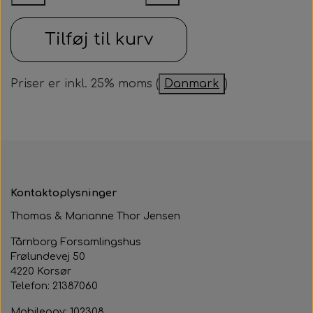
Samarbejdspartner
Om huset
Besøg af kildebakken
Tilføj til kurv
Fotograf
Historie
Fastelavnsfest
Hjertestarteren
Priser er inkl. 25% moms (
Danmark
)
Generalforsamling
Tårnborg Forsamlingshus bestyrelse
Julebazar
Husets venner
Julehygge
Huset vedtægter
Juletræsfest
Kontaktoplysninger
Revy
Thomas & Marianne Thor Jensen
Aften med Phillip Devantier og Benjamin
Tårnborg Forsamlingshus
Jeppesen
Frølundevej 50
4220 Korsør
Telefon: 21387060
Mobilepay: 102308