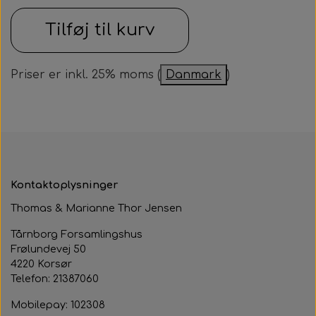
Samarbejdspartner
Om huset
Tilføj til kurv
Besøg af kildebakken
Fotograf
Historie
Fastelavnsfest
Priser er inkl. 25% moms (
Danmark
)
Hjertestarteren
Generalforsamling
Tårnborg Forsamlingshus bestyrelse
Julebazar
Husets venner
Julehygge
Huset vedtægter
Juletræsfest
Kontaktoplysninger
Revy
Thomas & Marianne Thor Jensen
Aften med Phillip Devantier og Benjamin
Tårnborg Forsamlingshus
Frølundevej 50
Jeppesen
4220 Korsør
Telefon: 21387060
Mobilepay: 102308