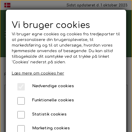
Sidst opdateret d. 1 oktober 2023
Vi bruger cookies
Tårnborg
Vi bruger egne cookies og cookies fra tredjeparter til
Forsamlingshus
at personalisere din brugeroplevelse, til
markedsføring og til at undersøge, hvordan vores
hjemmeside anvendes af besøgende. Du kan altid
tilbagekalde dit samtykke ved at trykke på linket
'Cookies' nederst på siden.
Gavekort
Læs mere om cookies her
Forside
Mad ud af huset
Franskbrød m. pålæg
Mix Franskb
Nødvendige cookies
Mad ud af huset
Funktionelle cookies
Mindestund
Statistik cookies
Morgenmadspakker
Marketing cookies