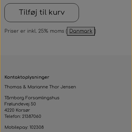
Samarbejdspartner
Om huset
Tilføj til kurv
Besøg af kildebakken
Fotograf
Historie
Fastelavnsfest
Priser er inkl. 25% moms (
Danmark
)
Hjertestarteren
Generalforsamling
Tårnborg Forsamlingshus bestyrelse
Julebazar
Husets venner
Julehygge
Huset vedtægter
Juletræsfest
Kontaktoplysninger
Revy
Thomas & Marianne Thor Jensen
Aften med Phillip Devantier og Benjamin
Tårnborg Forsamlingshus
Frølundevej 50
Jeppesen
4220 Korsør
Telefon: 21387060
Mobilepay: 102308