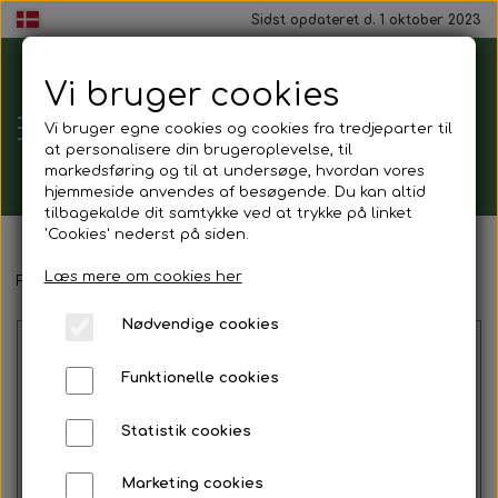
Sidst opdateret d. 1 oktober 2023
Vi bruger cookies
Tårnborg
Vi bruger egne cookies og cookies fra tredjeparter til
Forsamlingshus
at personalisere din brugeroplevelse, til
markedsføring og til at undersøge, hvordan vores
hjemmeside anvendes af besøgende. Du kan altid
tilbagekalde dit samtykke ved at trykke på linket
'Cookies' nederst på siden.
Gavekort
Læs mere om cookies her
Forside
Mad ud af huset
Sandwich
Mix sandwich
Nødvendige cookies
Mad ud af huset
Funktionelle cookies
Mindestund
Statistik cookies
Morgenmadspakker
Marketing cookies