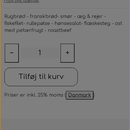
Fragt omk. tillægges
Samarbejdspartner
Om huset
Besøg af kildebakken
Rugbrød - franskbrød- smør - æg & rejer -
Fotograf
Historie
Fastelavnsfest
fiskefilet- rullepølse - hønsesalat- flæskesteg - ost
med peberfrugt - roastbeef
Hjertestarteren
Generalforsamling
Tårnborg Forsamlingshus bestyrelse
Julebazar
−
+
Husets venner
Julehygge
Huset vedtægter
Juletræsfest
Tilføj til kurv
Revy
Priser er inkl. 25% moms (
Danmark
)
Aften med Phillip Devantier og Benjamin
Jeppesen