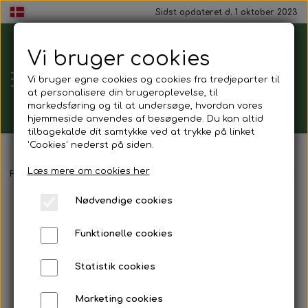
Sidst opdateret d. 1 oktober 2023
Vi bruger cookies
Tårnborg
Vi bruger egne cookies og cookies fra tredjeparter til
Forsamlingshus
at personalisere din brugeroplevelse, til
markedsføring og til at undersøge, hvordan vores
hjemmeside anvendes af besøgende. Du kan altid
tilbagekalde dit samtykke ved at trykke på linket
'Cookies' nederst på siden.
Gavekort
Læs mere om cookies her
Forside
Mad ud af huset
Platter
Platte med 7 slags pålæg (m
Nødvendige cookies
Mad ud af huset
Funktionelle cookies
Mindestund
Statistik cookies
Morgenmadspakker
Marketing cookies