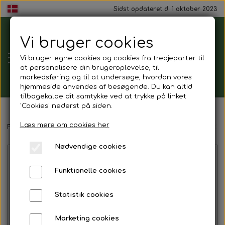
Sidst opdateret d. 1 oktober 2023
Vi bruger cookies
Tårnborg
Vi bruger egne cookies og cookies fra tredjeparter til
Forsamlingshus
at personalisere din brugeroplevelse, til
markedsføring og til at undersøge, hvordan vores
hjemmeside anvendes af besøgende. Du kan altid
tilbagekalde dit samtykke ved at trykke på linket
'Cookies' nederst på siden.
Gavekort
Læs mere om cookies her
Forside
Mad ud af huset
Dagens ret
Rejecocktail (mindst 20
Nødvendige cookies
Mad ud af huset
Funktionelle cookies
Mindestund
Statistik cookies
Morgenmadspakker
Marketing cookies