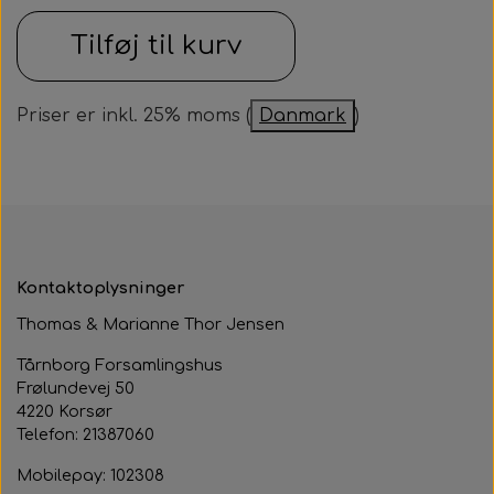
Samarbejdspartner
Om huset
Tilføj til kurv
Besøg af kildebakken
Fotograf
Historie
Fastelavnsfest
Priser er inkl. 25% moms (
Danmark
)
Hjertestarteren
Generalforsamling
Tårnborg Forsamlingshus bestyrelse
Julebazar
Husets venner
Julehygge
Huset vedtægter
Juletræsfest
Kontaktoplysninger
Revy
Thomas & Marianne Thor Jensen
Tårnborg Forsamlingshus
Aften med Phillip Devantier og Benjamin
Frølundevej 50
Jeppesen
4220 Korsør
Telefon: 21387060
Mobilepay: 102308