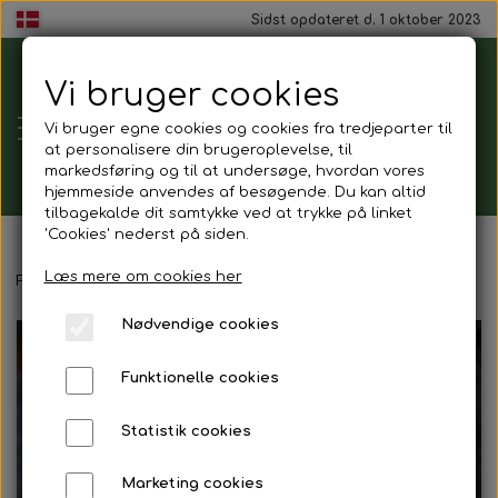
Sidst opdateret d. 1 oktober 2023
Vi bruger cookies
Tårnborg
Vi bruger egne cookies og cookies fra tredjeparter til
Forsamlingshus
at personalisere din brugeroplevelse, til
markedsføring og til at undersøge, hvordan vores
hjemmeside anvendes af besøgende. Du kan altid
tilbagekalde dit samtykke ved at trykke på linket
'Cookies' nederst på siden.
Gavekort
Læs mere om cookies her
Forside
Mad ud af huset
Sandwich
Roastbeef sandwich
Nødvendige cookies
Mad ud af huset
Funktionelle cookies
Mindestund
Statistik cookies
Morgenmadspakker
Marketing cookies