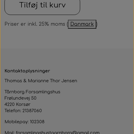
Tilføj til kurv
Samarbejdspartner
Om huset
Besøg af kildebakken
Fotograf
Historie
Fastelavnsfest
Priser er inkl. 25% moms (
Danmark
)
Hjertestarteren
Generalforsamling
Tårnborg Forsamlingshus bestyrelse
Julebazar
Husets venner
Julehygge
Kontaktoplysninger
Huset vedtægter
Juletræsfest
Thomas & Marianne Thor Jensen
Revy
Tårnborg Forsamlingshus
Frølundevej 50
Aften med Phillip Devantier og Benjamin
4220 Korsør
Jeppesen
Telefon: 21387060
Mobilepay: 102308
Mail: forsamlingshustaarnborg@gmail.com