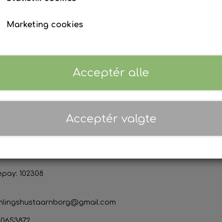
Marketing cookies
Priser er inkl. 25% moms (
Danmark
)
Acceptér alle
ktoplysninger
Sociale medier
s & Marianne Thor Jensen
Acceptér valgte
org Forsamlingshus
devej 50
Korsør
n: 21387060
epay: 102308
mlingshustaarnborg@gmail.com
40653872