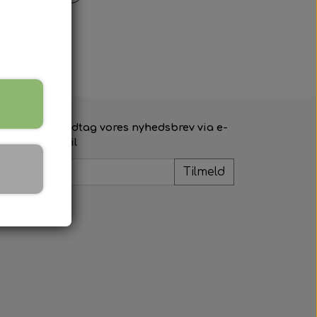
Modtag vores nyhedsbrev via e-
mail
Tilmeld