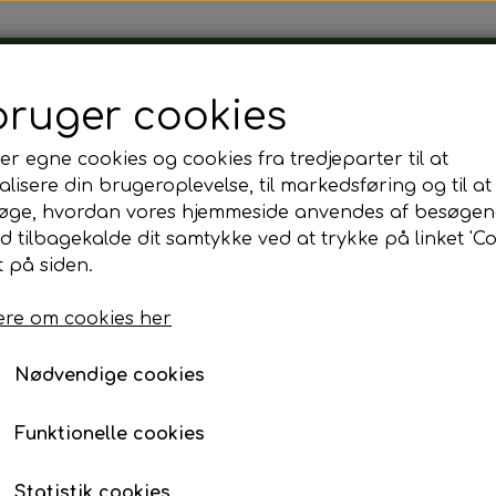
Tårnborg Forsamlingshus
bruger cookies
er egne cookies og cookies fra tredjeparter til at
lisere din brugeroplevelse, til markedsføring og til at
øge, hvordan vores hjemmeside anvendes af besøgen
 æg & rejer
id tilbagekalde dit samtykke ved at trykke på linket 'Co
Sliders med æg & reje
 på siden.
re om cookies her
15,00 kr.
Fragt omk. tillægges
Nødvendige cookies
Funktionelle cookies
Tilføj t
−
+
Statistik cookies