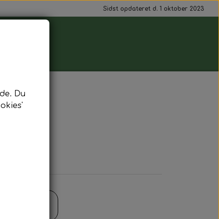
Sidst opdateret d. 1 oktober 2023
de. Du
okies'
r
il kurv