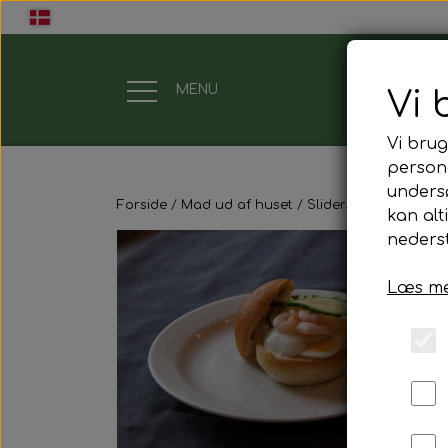
MENU
Vi 
Vi brug
Gavekort
persona
unders
Forside
Mad ud af huset
Sliders
Sliders med
Mad ud af huset
kan alt
nederst
Mindestund
Læs me
Morgenmadspakker
Mødepakker
Frokostpakker