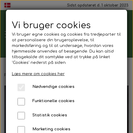
Sidst opdateret d. 1 oktober 2023
Vi bruger cookies
Tårnborg
Vi bruger egne cookies og cookies fra tredjeparter til
Forsamlingshus
at personalisere din brugeroplevelse, til
markedsføring og til at undersøge, hvordan vores
hjemmeside anvendes af besøgende. Du kan altid
tilbagekalde dit samtykke ved at trykke på linket
'Cookies' nederst på siden.
Gavekort
Læs mere om cookies her
Forside
Mad ud af huset
Smørrebrød
Smørrebrød - Æg & re
Nødvendige cookies
Mad ud af huset
Funktionelle cookies
Mindestund
Statistik cookies
Morgenmadspakker
Marketing cookies