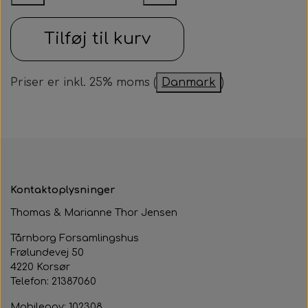
Samarbejdspartner
Om huset
Besøg af kildebakken
Tilføj til kurv
Fotograf
Historie
Fastelavnsfest
Hjertestarteren
Priser er inkl. 25% moms (
Danmark
)
Generalforsamling
Tårnborg Forsamlingshus bestyrelse
Julebazar
Husets venner
Julehygge
Huset vedtægter
Juletræsfest
Kontaktoplysninger
Revy
Thomas & Marianne Thor Jensen
Aften med Phillip Devantier og Benjamin
Tårnborg Forsamlingshus
Jeppesen
Frølundevej 50
4220 Korsør
Telefon: 21387060
Mobilepay: 102308