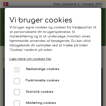
Sidst opdateret d. 1 oktober 2023
Vi bruger cookies
Tårnborg
Vi bruger egne cookies og cookies fra tredjeparter til
Forsamlingshus
at personalisere din brugeroplevelse, til
markedsføring og til at undersøge, hvordan vores
hjemmeside anvendes af besøgende. Du kan altid
tilbagekalde dit samtykke ved at trykke på linket
'Cookies' nederst på siden.
Gavekort
Læs mere om cookies her
Forside
Mad ud af huset
Smørrebrød
Smørrebrød - Flæskes
Nødvendige cookies
Mad ud af huset
Funktionelle cookies
Mindestund
Statistik cookies
Morgenmadspakker
Marketing cookies