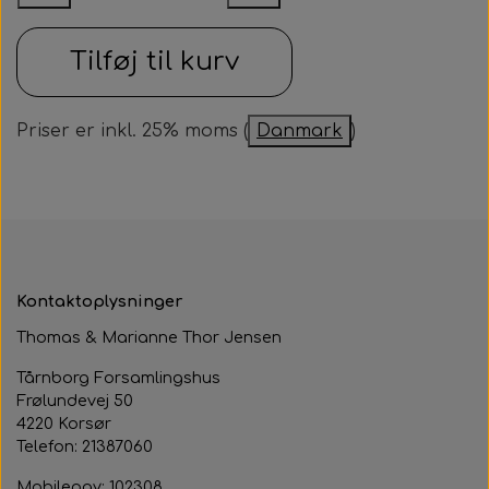
Samarbejdspartner
Om huset
Besøg af kildebakken
Tilføj til kurv
Fotograf
Historie
Fastelavnsfest
Hjertestarteren
Priser er inkl. 25% moms (
Danmark
)
Generalforsamling
Tårnborg Forsamlingshus bestyrelse
Julebazar
Husets venner
Julehygge
Huset vedtægter
Juletræsfest
Kontaktoplysninger
Revy
Thomas & Marianne Thor Jensen
Aften med Phillip Devantier og Benjamin
Tårnborg Forsamlingshus
Jeppesen
Frølundevej 50
4220 Korsør
Telefon: 21387060
Mobilepay: 102308