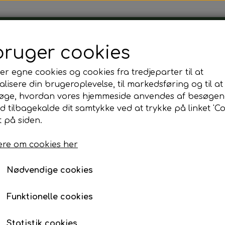
Tårnborg Forsamlingshus
bruger cookies
er egne cookies og cookies fra tredjeparter til at
lisere din brugeroplevelse, til markedsføring og til at
øge, hvordan vores hjemmeside anvendes af besøgen
ndst 15 personer)
Snitte / frikadelle (mindst 15 personer)
id tilbagekalde dit samtykke ved at trykke på linket 'Co
Snitte / frikadelle (mi
 på siden.
re om cookies her
15,00 kr.
Fragt omk. tillægges
Nødvendige cookies
Funktionelle cookies
Tilføj t
−
+
Statistik cookies