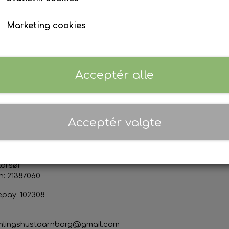
Marketing cookies
Priser er inkl. 25% moms (
Danmark
)
Acceptér alle
ktoplysninger
Sociale medier
Acceptér valgte
s & Marianne Thor Jensen
org Forsamlingshus
devej 50
Korsør
n: 21387060
epay: 102308
mlingshustaarnborg@gmail.com