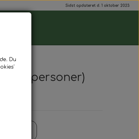
Sidst opdateret d. 1 oktober 2023
de. Du
okies'
ndst 15 personer)
il kurv