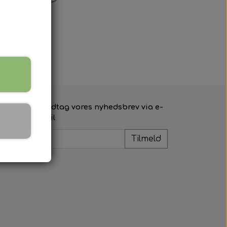
Modtag vores nyhedsbrev via e-
mail
Tilmeld