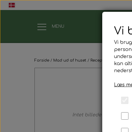
MENU
Vi 
Vi brug
Gavekort
persona
unders
Forside
Mad ud af huset
Receptions menu (mi
Mad ud af huset
kan alt
nederst
Mindestund
Læs me
Morgenmadspakker
Mødepakker
Intet billede
Frokostpakker