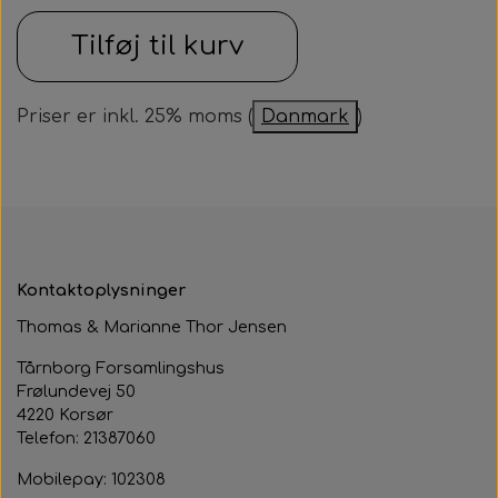
Samarbejdspartner
Om huset
Tilføj til kurv
Besøg af kildebakken
Fotograf
Historie
Fastelavnsfest
Priser er inkl. 25% moms (
Danmark
)
Hjertestarteren
Generalforsamling
Tårnborg Forsamlingshus bestyrelse
Julebazar
Husets venner
Julehygge
Huset vedtægter
Juletræsfest
Kontaktoplysninger
Revy
Thomas & Marianne Thor Jensen
Tårnborg Forsamlingshus
Aften med Phillip Devantier og Benjamin
Frølundevej 50
Jeppesen
4220 Korsør
Telefon: 21387060
Mobilepay: 102308