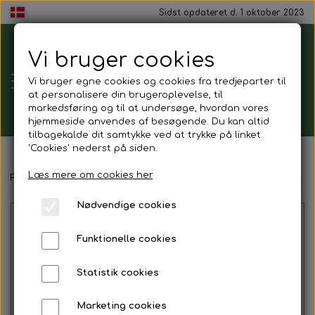
Sidst opdateret d. 1 oktober 2023
Vi bruger cookies
Tårnborg
Vi bruger egne cookies og cookies fra tredjeparter til
Forsamlingshus
at personalisere din brugeroplevelse, til
markedsføring og til at undersøge, hvordan vores
hjemmeside anvendes af besøgende. Du kan altid
tilbagekalde dit samtykke ved at trykke på linket
'Cookies' nederst på siden.
Gavekort
Læs mere om cookies her
Forside
Mad ud af huset
Receptions menu (mindst 15 persone
Nødvendige cookies
Mad ud af huset
Funktionelle cookies
Mindestund
Statistik cookies
Morgenmadspakker
Marketing cookies