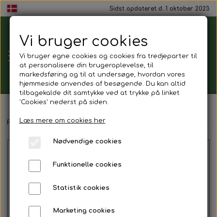
Sidst opdateret d. 1 oktober 2023
Vi bruger cookies
Tårnborg
Vi bruger egne cookies og cookies fra tredjeparter til
Forsamlingshus
at personalisere din brugeroplevelse, til
markedsføring og til at undersøge, hvordan vores
hjemmeside anvendes af besøgende. Du kan altid
tilbagekalde dit samtykke ved at trykke på linket
'Cookies' nederst på siden.
Gavekort
Læs mere om cookies her
Forside
Mad ud af huset
Buffet (min. 12 personer)
Tapas (mi
Nødvendige cookies
Mad ud af huset
Funktionelle cookies
Mindestund
Statistik cookies
Morgenmadspakker
Marketing cookies