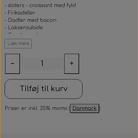
Samarbejdspartner
- sliders - croissant med fyld
Om huset
Besøg af kildebakken
- Frikadeller
Fotograf
- Dadler med bacon
Historie
Fastelavnsfest
- Lakseroulade
Hjertestarteren
- Grøntsagsstænger
Generalforsamling
- Dip
Læs mere
Tårnborg Forsamlingshus bestyrelse
- Saltede mandler
Julebazar
- Tærte
Husets venner
−
+
Julehygge
Huset vedtægter
Juletræsfest
Tilføj til kurv
Revy
Aften med Phillip Devantier og Benjamin
Priser er inkl. 25% moms (
Danmark
)
Jeppesen