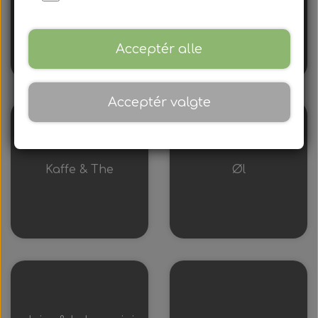
Mødepakker
Vand
Sodavand
Frokostpakker
Acceptér alle
Kaffe & kagepakker
Acceptér valgte
Aftenpakker
Mandags banko
Kaffe & The
Øl
Torsdags banko
Tårnborg Forsamlingshus
Forpagter
Billeder
Lokaler
Tårnborg Forsamlingshus
Kontakt
Smiley
Banko