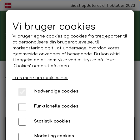
Sidst opdateret d. 1 oktober 2023
Vi bruger cookies
Tårnborg
Vi bruger egne cookies og cookies fra tredjeparter til
Forsamlingshus
at personalisere din brugeroplevelse, til
markedsføring og til at undersøge, hvordan vores
hjemmeside anvendes af besøgende. Du kan altid
tilbagekalde dit samtykke ved at trykke på linket
'Cookies' nederst på siden.
Gavekort
Læs mere om cookies her
Forside
Mad ud af huset
Drikkelse
Nødvendige cookies
Drikkelse
Mad ud af huset
Funktionelle cookies
Mindestund
Statistik cookies
Morgenmadspakker
Marketing cookies