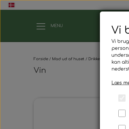
MENU
Vi 
Vi brug
Gavekort
persona
unders
Forside
Mad ud af huset
Drikkelse
Vin
Mad ud af huset
kan alt
Vin
nederst
Mindestund
Læs me
Morgenmadspakker
Mødepakker
Frokostpakker