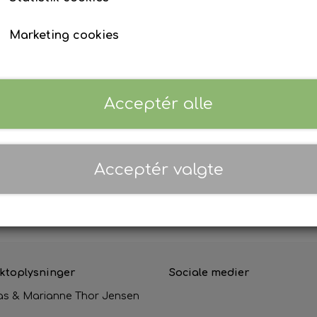
Intet billede
Marketing cookies
Acceptér alle
Glas vin
45,00 kr.
Acceptér valgte
Tilføj til kurv
ktoplysninger
Sociale medier
s & Marianne Thor Jensen