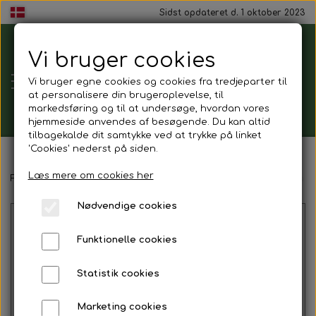
Sidst opdateret d. 1 oktober 2023
Vi bruger cookies
Tårnborg
Vi bruger egne cookies og cookies fra tredjeparter til
Forsamlingshus
at personalisere din brugeroplevelse, til
markedsføring og til at undersøge, hvordan vores
hjemmeside anvendes af besøgende. Du kan altid
tilbagekalde dit samtykke ved at trykke på linket
'Cookies' nederst på siden.
Gavekort
Læs mere om cookies her
Forside
Mad ud af huset
Drikkelse
Sodavand
Coca cola z
Nødvendige cookies
Mad ud af huset
Funktionelle cookies
Mindestund
Statistik cookies
Morgenmadspakker
Marketing cookies