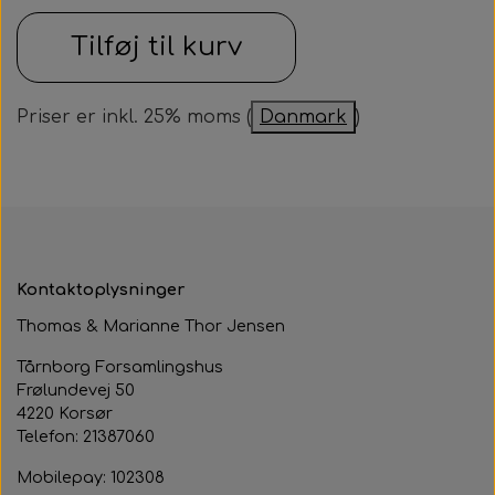
Samarbejdspartner
Om huset
Tilføj til kurv
Besøg af kildebakken
Fotograf
Historie
Fastelavnsfest
Priser er inkl. 25% moms (
Danmark
)
Hjertestarteren
Generalforsamling
Tårnborg Forsamlingshus bestyrelse
Julebazar
Husets venner
Julehygge
Huset vedtægter
Juletræsfest
Kontaktoplysninger
Revy
Thomas & Marianne Thor Jensen
Aften med Phillip Devantier og Benjamin
Tårnborg Forsamlingshus
Frølundevej 50
Jeppesen
4220 Korsør
Telefon: 21387060
Mobilepay: 102308