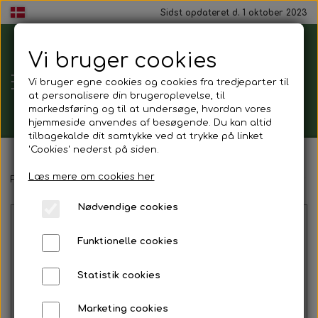
Sidst opdateret d. 1 oktober 2023
Vi bruger cookies
Tårnborg
Vi bruger egne cookies og cookies fra tredjeparter til
Forsamlingshus
at personalisere din brugeroplevelse, til
markedsføring og til at undersøge, hvordan vores
hjemmeside anvendes af besøgende. Du kan altid
tilbagekalde dit samtykke ved at trykke på linket
'Cookies' nederst på siden.
Gavekort
Læs mere om cookies her
Forside
Mad ud af huset
Drikkelse
Sodavand
Harboe grø
Nødvendige cookies
Mad ud af huset
Funktionelle cookies
Mindestund
Statistik cookies
Morgenmadspakker
Marketing cookies