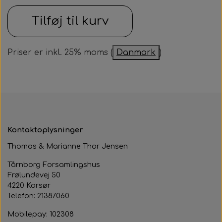
Samarbejdspartner
Om huset
Tilføj til kurv
Besøg af kildebakken
Fotograf
Historie
Fastelavnsfest
Priser er inkl. 25% moms (
Danmark
)
Hjertestarteren
Generalforsamling
Tårnborg Forsamlingshus bestyrelse
Julebazar
Husets venner
Julehygge
Huset vedtægter
Juletræsfest
Kontaktoplysninger
Revy
Thomas & Marianne Thor Jensen
Aften med Phillip Devantier og Benjamin
Tårnborg Forsamlingshus
Frølundevej 50
Jeppesen
4220 Korsør
Telefon: 21387060
Mobilepay: 102308