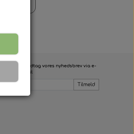
il kurv
Modtag vores nyhedsbrev via e-
mail
Tilmeld