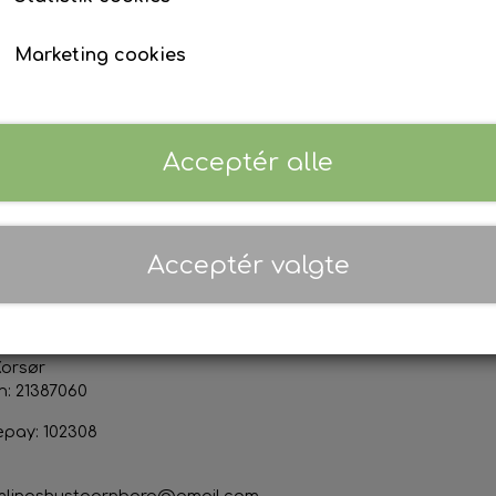
Tilføj t
−
+
Marketing cookies
Priser er inkl. 25% moms (
Danmark
)
Acceptér alle
ktoplysninger
Sociale medier
Acceptér valgte
s & Marianne Thor Jensen
org Forsamlingshus
devej 50
Korsør
n: 21387060
epay: 102308
mlingshustaarnborg@gmail.com