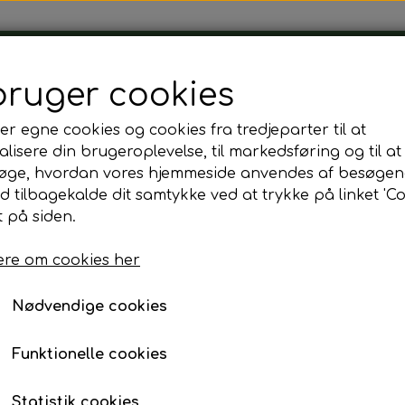
Tårnborg Forsamlingshus
bruger cookies
er egne cookies og cookies fra tredjeparter til at
lisere din brugeroplevelse, til markedsføring og til at
øge, hvordan vores hjemmeside anvendes af besøgen
he
Kaffe kande
id tilbagekalde dit samtykke ved at trykke på linket 'Co
Kaffe kande
 på siden.
re om cookies her
45,00 kr.
Fragt omk. tillægges
Nødvendige cookies
Bestil senest dagen før kl. 12.00
Funktionelle cookies
Statistik cookies