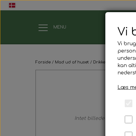
MENU
Vi 
Vi brug
Gavekort
persona
unders
Forside
Mad ud af huset
Drikkelse
Kaffe & T
Mad ud af huset
kan alt
nederst
Mindestund
Læs me
Morgenmadspakker
Mødepakker
Intet billede
Frokostpakker