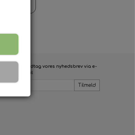
il kurv
Modtag vores nyhedsbrev via e-
mail
Tilmeld