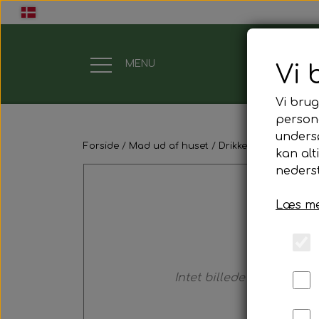
MENU
Vi 
Vi brug
Gavekort
persona
unders
Forside
Mad ud af huset
Drikkelse
Kaffe & T
Mad ud af huset
kan alt
nederst
Mindestund
Læs me
Morgenmadspakker
Mødepakker
Intet billede
Frokostpakker