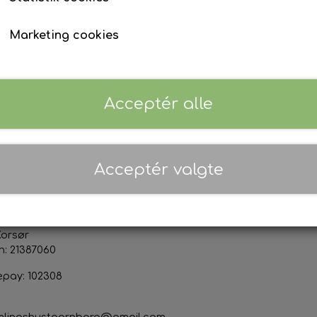
Tilføj t
−
+
Marketing cookies
Priser er inkl. 25% moms (
Danmark
)
Acceptér alle
ktoplysninger
Sociale medier
Acceptér valgte
s & Marianne Thor Jensen
org Forsamlingshus
devej 50
Korsør
n: 21387060
epay: 102308
mlingshustaarnborg@gmail.com