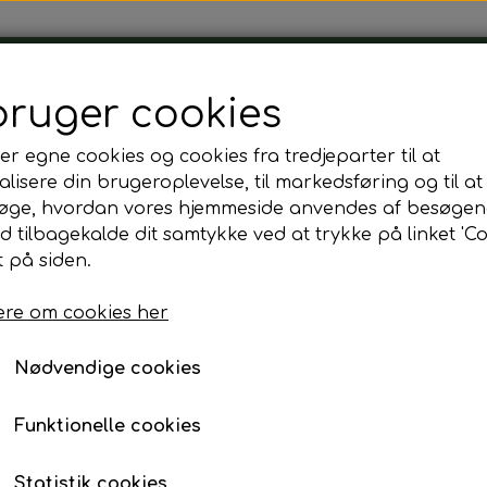
Tårnborg Forsamlingshus
bruger cookies
er egne cookies og cookies fra tredjeparter til at
lisere din brugeroplevelse, til markedsføring og til at
øge, hvordan vores hjemmeside anvendes af besøgen
he
The kop
id tilbagekalde dit samtykke ved at trykke på linket 'Co
The kop
 på siden.
re om cookies her
10,00 kr.
Fragt omk. tillægges
Nødvendige cookies
Bestil senest dagen før kl. 12.00
Funktionelle cookies
Statistik cookies